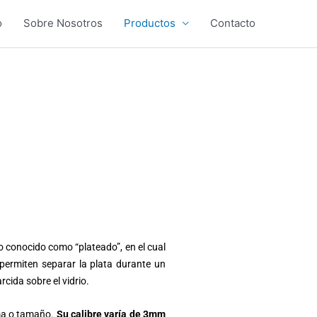
o
Sobre Nosotros
Productos
Contacto
o conocido como “plateado”, en el cual
 permiten separar la plata durante un
cida sobre el vidrio.
rma o tamaño.
Su calibre varía de 3mm